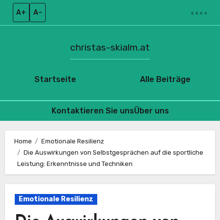
A+
A–
< < < <
christas-skialm.at
Startseite
Alle Beiträge
Kontaktieren Sie uns
Über uns
Skip
to
Home
Emotionale Resilienz
Die Auswirkungen von Selbstgesprächen auf die sportliche
content
Leistung: Erkenntnisse und Techniken
Emotionale Resilienz