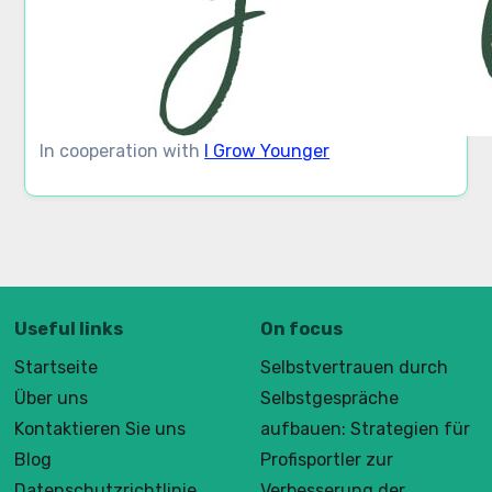
In cooperation with
I Grow Younger
Useful links
On focus
Startseite
Selbstvertrauen durch
Über uns
Selbstgespräche
Kontaktieren Sie uns
aufbauen: Strategien für
Blog
Profisportler zur
Datenschutzrichtlinie
Verbesserung der