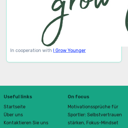
In cooperation with
I Grow Younger
Useful links
On focus
Startseite
Motivationssprüche für
Über uns
Sportler: Selbstvertrauen
Kontaktieren Sie uns
stärken, Fokus-Mindset