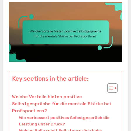
Key sections in the article:
Welche Vorteile bieten positive
Selbstgespräche für die mentale Stärke bei
Profisportlern?
Wie verbessert positives Selbstgespräch die
Leistung unter Druck?
Welche Rolle spielt Selbstgespräch beim