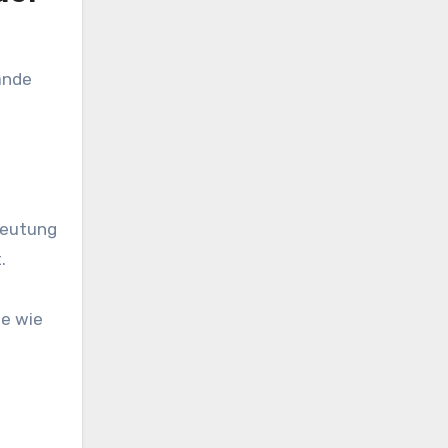
ände
deutung
.
se wie