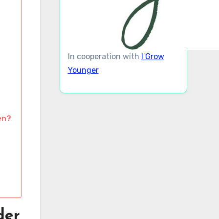
In cooperation with
I Grow
Younger
en?
der