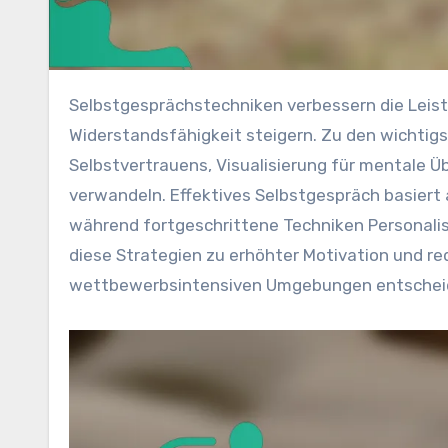
Selbstgesprächstechniken verbessern die Leistung von Profisportlern, indem sie den Fokus und die mentale
Widerstandsfähigkeit steigern. Zu den wichtig
Selbstvertrauens, Visualisierung für mentale
verwandeln. Effektives Selbstgespräch basiert a
während fortgeschrittene Techniken Personali
diese Strategien zu erhöhter Motivation und red
wettbewerbsintensiven Umgebungen entscheid