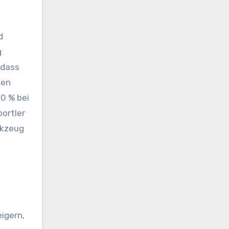
d
g
 dass
len
10 % bei
portler
rkzeug
igern,