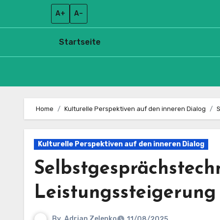
A+
A–
Startseite
Skip
to
Home
Kulturelle Perspektiven auf den inneren Dialog
S
content
Kulturelle Perspektiven auf den inneren Dialog
Selbstgesprächstech
Leistungssteigerung 
By
Adrian Zelenko
11/08/2025