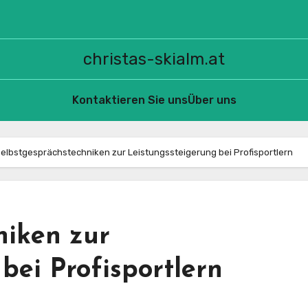
christas-skialm.at
Kontaktieren Sie uns
Über uns
elbstgesprächstechniken zur Leistungssteigerung bei Profisportlern
niken zur
bei Profisportlern