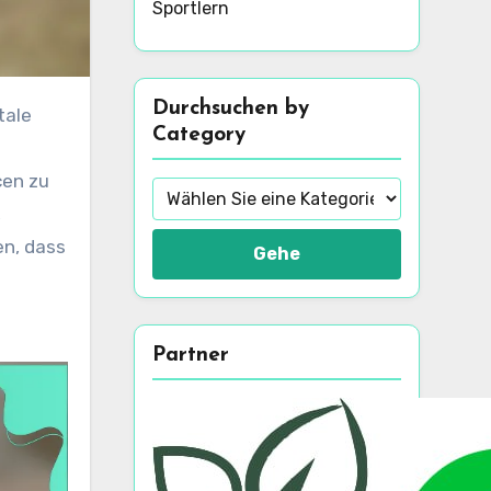
Sportlern
Durchsuchen by
Category
cen zu
,
en, dass
Gehe
Partner