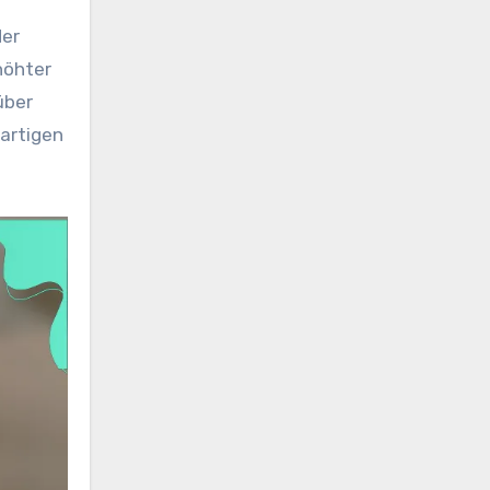
der
höhter
über
gartigen