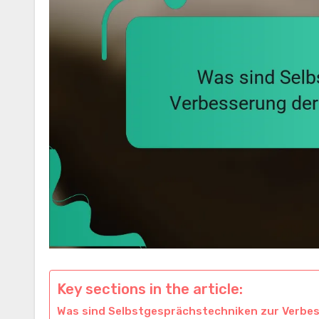
Key sections in the article:
Was sind Selbstgesprächstechniken zur Verbes