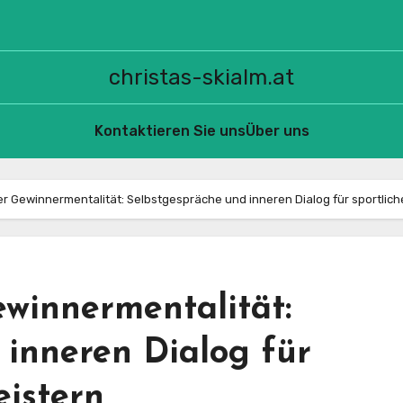
christas-skialm.at
Kontaktieren Sie uns
Über uns
er Gewinnermentalität: Selbstgespräche und inneren Dialog für sportlich
ewinnermentalität:
 inneren Dialog für
eistern