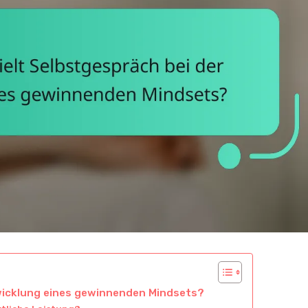
twicklung eines gewinnenden Mindsets?