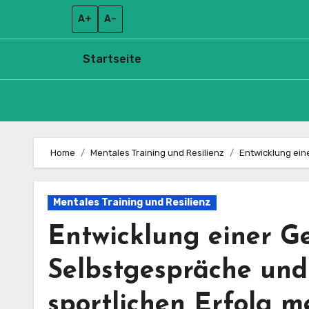
A+
A–
Startseite
Skip
to
Home
Mentales Training und Resilienz
Entwicklung ein
content
Mentales Training und Resilienz
Entwicklung einer G
Selbstgespräche und
sportlichen Erfolg m