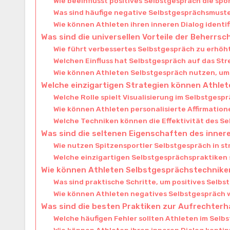
Wie beeinflusst positives Selbstgespräch die spo
Was sind häufige negative Selbstgesprächsmuste
Wie können Athleten ihren inneren Dialog identif
Was sind die universellen Vorteile der Beherrs
Wie führt verbessertes Selbstgespräch zu erhöh
Welchen Einfluss hat Selbstgespräch auf das S
Wie können Athleten Selbstgespräch nutzen, u
Welche einzigartigen Strategien können Athle
Welche Rolle spielt Visualisierung im Selbstgesp
Wie können Athleten personalisierte Affirmation
Welche Techniken können die Effektivität des S
Was sind die seltenen Eigenschaften des innere
Wie nutzen Spitzensportler Selbstgespräch in s
Welche einzigartigen Selbstgesprächspraktiken 
Wie können Athleten Selbstgesprächstechnik
Was sind praktische Schritte, um positives Selb
Wie können Athleten negatives Selbstgespräc
Was sind die besten Praktiken zur Aufrechter
Welche häufigen Fehler sollten Athleten im Sel
Wie können Athleten ihren inneren Dialog kontin