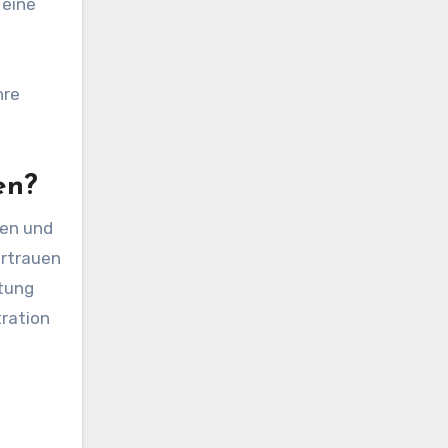
 eine
hre
en?
ken und
ertrauen
stung
tration