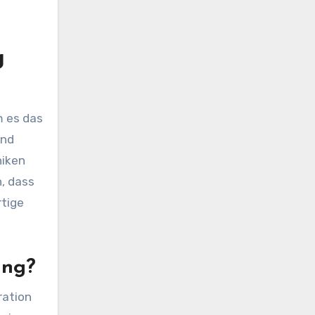
g
m es das
und
niken
n, dass
rtige
ung?
ration