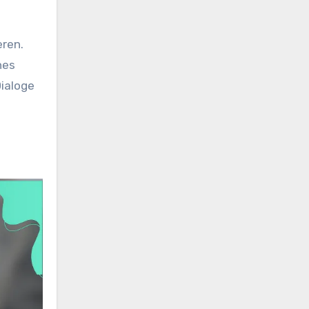
eren.
nes
Dialoge