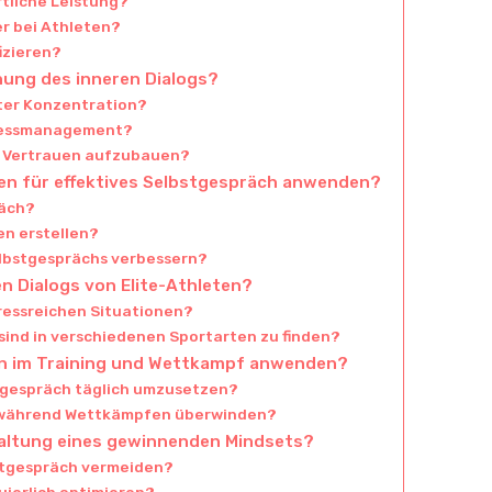
rtliche Leistung?
r bei Athleten?
izieren?
chung des inneren Dialogs?
ter Konzentration?
tressmanagement?
m Vertrauen aufzubauen?
ten für effektives Selbstgespräch anwenden?
räch?
en erstellen?
elbstgesprächs verbessern?
n Dialogs von Elite-Athleten?
tressreichen Situationen?
sind in verschiedenen Sportarten zu finden?
en im Training und Wettkampf anwenden?
stgespräch täglich umzusetzen?
h während Wettkämpfen überwinden?
haltung eines gewinnenden Mindsets?
bstgespräch vermeiden?
uierlich optimieren?