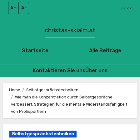
A+
A–
< < < <
christas-skialm.at
Startseite
Alle Beiträge
Kontaktieren Sie uns
Über uns
Skip
to
Home
Selbstgesprächstechniken
Wie man die Konzentration durch Selbstgespräche
content
verbessert: Strategien für die mentale Widerstandsfähigkeit
von Profisportlern
Selbstgesprächstechniken