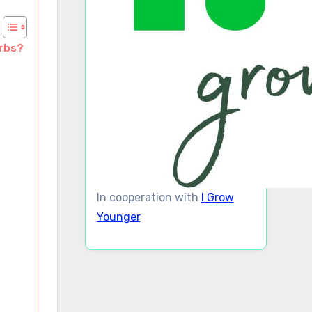
erbs?
In cooperation with
I Grow
Younger