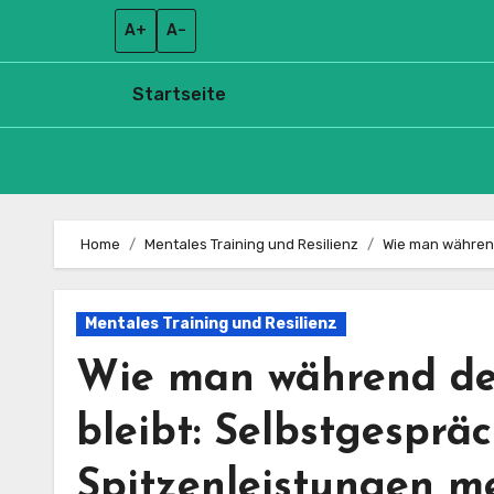
A+
A–
Startseite
Skip
to
Home
Mentales Training und Resilienz
Wie man während
content
Mentales Training und Resilienz
Wie man während des
bleibt: Selbstgesprä
Spitzenleistungen m