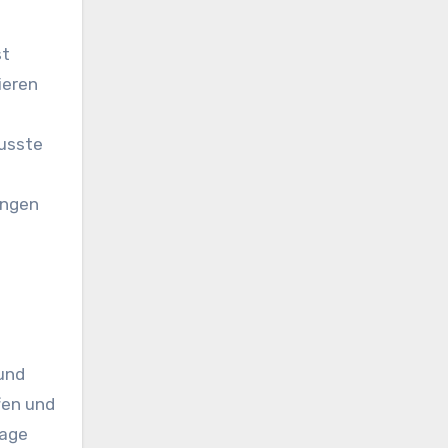
st
ieren
wusste
ungen
und
fen und
rage