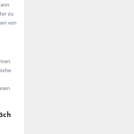
kann
ter zu
hen von
ihren
eiche
nnen
äch