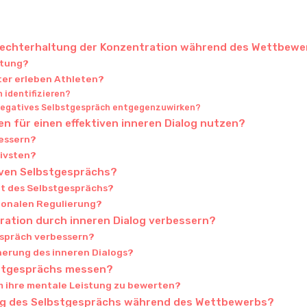
ufrechterhaltung der Konzentration während des Wettbew
stung?
er erleben Athleten?
 identifizieren?
negatives Selbstgespräch entgegenzuwirken?
n für einen effektiven inneren Dialog nutzen?
bessern?
tivsten?
tiven Selbstgesprächs?
tät des Selbstgesprächs?
ionalen Regulierung?
ration durch inneren Dialog verbessern?
espräch verbessern?
inerung des inneren Dialogs?
lbstgesprächs messen?
 ihre mentale Leistung zu bewerten?
ung des Selbstgesprächs während des Wettbewerbs?