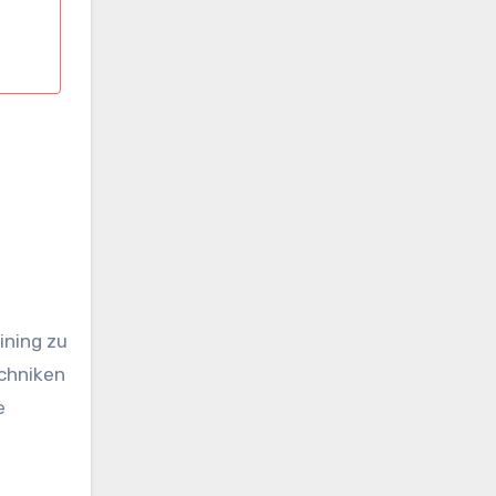
ining zu
echniken
e