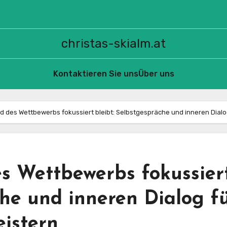
christas-skialm.at
Kontaktieren Sie uns
Über uns
 des Wettbewerbs fokussiert bleibt: Selbstgespräche und inneren Dialo
 Wettbewerbs fokussier
che und inneren Dialog f
eistern