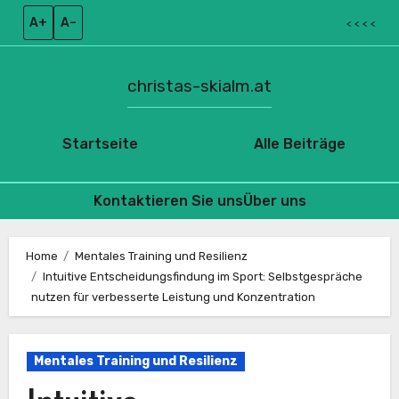
A+
A–
< < < <
christas-skialm.at
Startseite
Alle Beiträge
Kontaktieren Sie uns
Über uns
Skip
to
Home
Mentales Training und Resilienz
Intuitive Entscheidungsfindung im Sport: Selbstgespräche
content
nutzen für verbesserte Leistung und Konzentration
Mentales Training und Resilienz