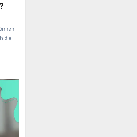
?
können
h die