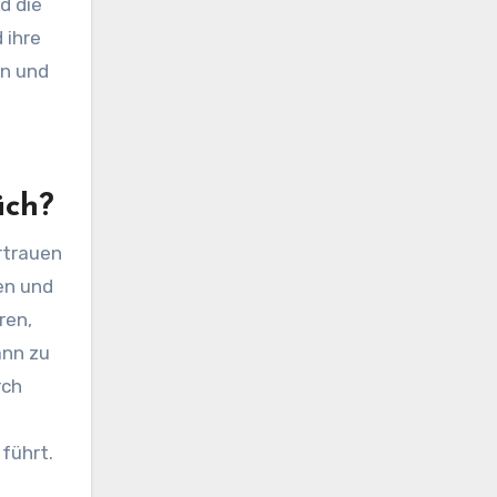
d die
 ihre
on und
äch?
rtrauen
ken und
ren,
ann zu
rch
führt.