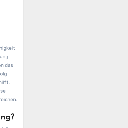
higkeit
dung
en das
olg
ilft,
ese
reichen.
ung?