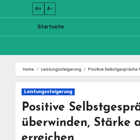
A+
A–
Startseite
Skip
to
Home
Leistungssteigerung
Positive Selbstgespräche f
content
Leistungssteigerung
Positive Selbstgespr
überwinden, Stärke 
erreichen