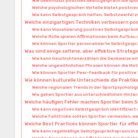
Wie beeinflusst positives Selbstgespräch die spo
Welche psychologischen Vorteile bietet positive
Wie kann Selbstgespräch helfen, Selbstzweifel 
Welche einzigartigen Techniken verbessern po
Wie kann Visualisierung positives Selbstgesprä
Welche Rolle spielen Affirmationen beim Aufbau
Wie können Sportler personalisierte Selbstgespr
Was sind einige seltene, aber effektive Strateg
Wie kann Geschichtenerzählen die Denkweise ein
Welche ungewöhnlichen Phrasen können die Mot
Wie können Sportler Peer-Feedback für positive
Wie können kulturelle Unterschiede die Prakti
Welche regionalen Trends in der Sportpsycholog
Wie gehen Sportler aus unterschiedlichen Hint
Welche häufigen Fehler machen Sportler beim 
Wie kann negatives Selbstgespräch identifiziert
Welche Fallstricke sollten Sportler vermeiden, 
Welche Best Practices können Sportler für ef
Wie kann regelmäßige Selbstgesprächspraxis in d
Welche Tipps können die Effektivität des Selb