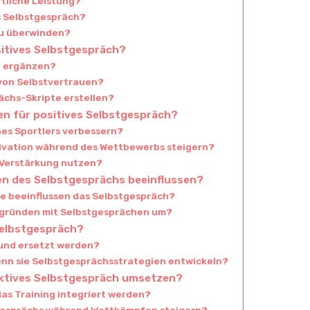
rtliche Leistung?
s Selbstgespräch?
zu überwinden?
sitives Selbstgespräch?
ch ergänzen?
 von Selbstvertrauen?
ächs-Skripte erstellen?
ien für positives Selbstgespräch?
es Sportlers verbessern?
ivation während des Wettbewerbs steigern?
 Verstärkung nutzen?
ken des Selbstgesprächs beeinflussen?
ie beeinflussen das Selbstgespräch?
ergründen mit Selbstgesprächen um?
Selbstgespräch?
 und ersetzt werden?
wenn sie Selbstgesprächsstrategien entwickeln?
fektives Selbstgespräch umsetzen?
as Training integriert werden?
stgesprächs während Wettkämpfen steigern?