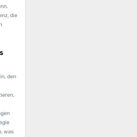
ann.
enz, die
n
s
in, den
ieren,
ngen
egie
n, was