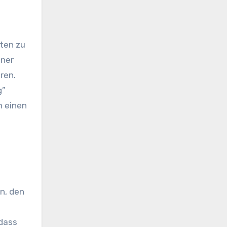
iten zu
iner
ren.
g”
n einen
n, den
 dass