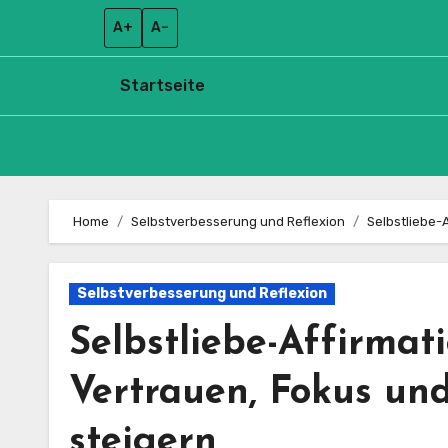
A+
A–
Startseite
Skip
to
Home
Selbstverbesserung und Reflexion
Selbstliebe-
content
Selbstverbesserung und Reflexion
Selbstliebe-Affirmati
Vertrauen, Fokus un
steigern