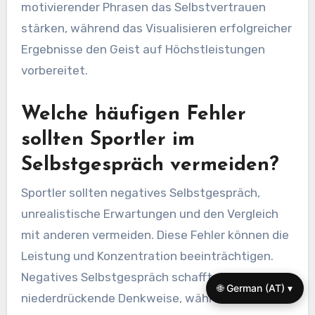
Selbstgespräch
umsetzen?
Sportler können die Leistung durch effektives
Selbstgespräch verbessern, indem sie
spezifische Techniken umsetzen. Positive
Affirmationen, Visualisierung und das
Umformulieren negativer Gedanken sind
Schlüsselstrategien. Regelmäßiges Üben dieser
Methoden kann die Konzentration und Resilienz
während des Wettbewerbs verbessern.
Beispielsweise kann die Verwendung
motivierender Phrasen das Selbstvertrauen
stärken, während das Visualisieren erfolgreicher
🌐 German (AT) ▾
Ergebnisse den Geist auf Höchstleistungen
vorbereitet.