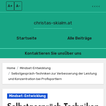
A+
A–
< < < <
christas-skialm.at
Startseite
Alle Beiträge
Kontaktieren Sie uns
Über uns
Skip
to
Home
Mindset-Entwicklung
Selbstgespräch-Techniken zur Verbesserung der Leistung
content
und Konzentration bei Profisportlern
Mindset-Entwicklung