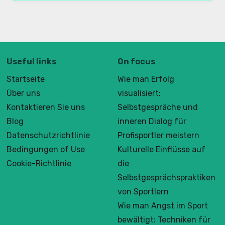
Useful links
On focus
Startseite
Wie man Erfolg
Über uns
visualisiert:
Kontaktieren Sie uns
Selbstgespräche und
Blog
inneren Dialog für
Datenschutzrichtlinie
Profisportler meistern
Bedingungen of Use
Kulturelle Einflüsse auf
Cookie-Richtlinie
die
Selbstgesprächspraktiken
von Sportlern
Wie man Angst im Sport
bewältigt: Techniken für