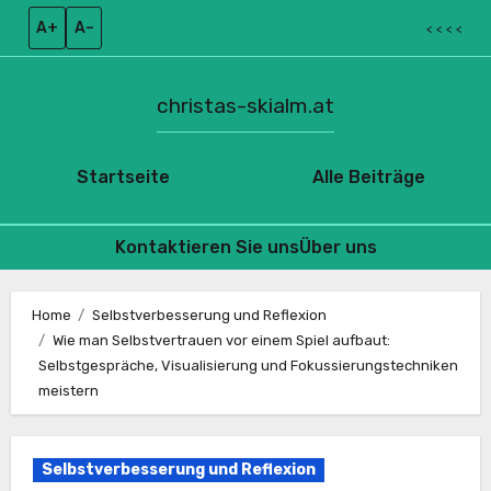
A+
A–
< < < <
christas-skialm.at
Startseite
Alle Beiträge
Kontaktieren Sie uns
Über uns
Skip
to
Home
Selbstverbesserung und Reflexion
Wie man Selbstvertrauen vor einem Spiel aufbaut:
content
Selbstgespräche, Visualisierung und Fokussierungstechniken
meistern
Selbstverbesserung und Reflexion