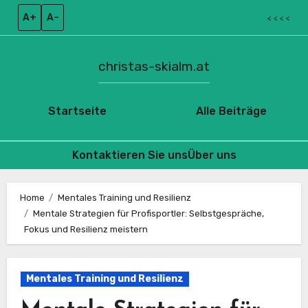
A+
A–
< < < <
christas-skialm.at
Startseite
Alle Beiträge
Kontaktieren Sie uns
Über uns
Skip
to
Home
Mentales Training und Resilienz
Mentale Strategien für Profisportler: Selbstgespräche,
content
Fokus und Resilienz meistern
Mentales Training und Resilienz