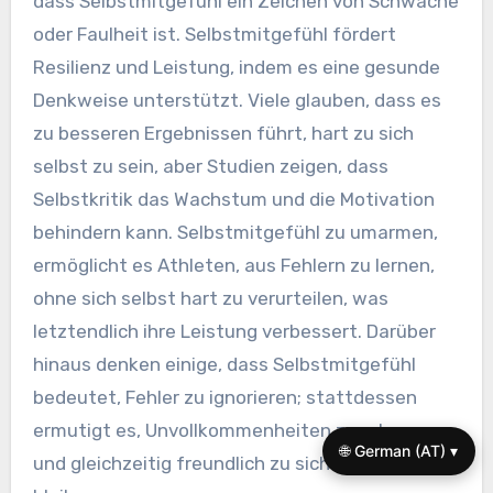
Missverständnisse über
Selbstmitgefühl sollten
Athleten vermeiden?
Athleten sollten Missverständnisse vermeiden,
dass Selbstmitgefühl ein Zeichen von Schwäche
oder Faulheit ist. Selbstmitgefühl fördert
Resilienz und Leistung, indem es eine gesunde
Denkweise unterstützt. Viele glauben, dass es
zu besseren Ergebnissen führt, hart zu sich
selbst zu sein, aber Studien zeigen, dass
Selbstkritik das Wachstum und die Motivation
behindern kann. Selbstmitgefühl zu umarmen,
🌐 German (AT) ▾
ermöglicht es Athleten, aus Fehlern zu lernen,
ohne sich selbst hart zu verurteilen, was