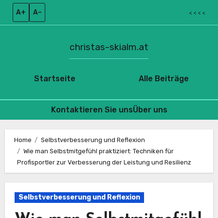
A+
A–
< < < <
christas-skialm.at
Startseite
Alle Beiträge
Kontaktieren Sie uns
Über uns
Skip
to
Home
Selbstverbesserung und Reflexion
Wie man Selbstmitgefühl praktiziert: Techniken für
content
Profisportler zur Verbesserung der Leistung und Resilienz
Selbstverbesserung und Reflexion