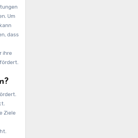
stungen
ben. Um
 kann
en, dass
 ihre
fördert.
n?
ördert.
t.
e Ziele
ht.