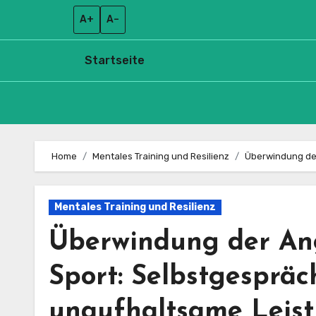
A+
A–
Startseite
Skip
to
Home
Mentales Training und Resilienz
Überwindung der
content
Mentales Training und Resilienz
Überwindung der Ang
Sport: Selbstgespräc
unaufhaltsame Leis