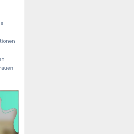
as
tionen
en
trauen