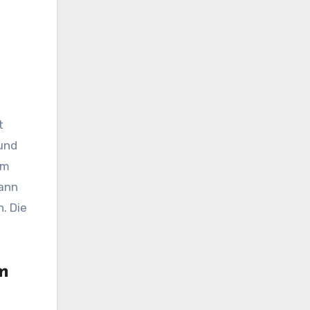
t
 und
um
kann
. Die
m