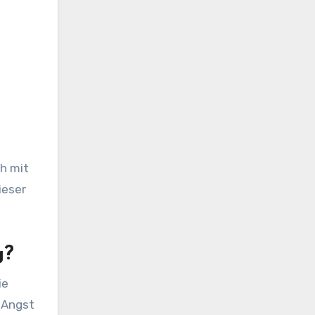
ch mit
ieser
g?
ie
r Angst