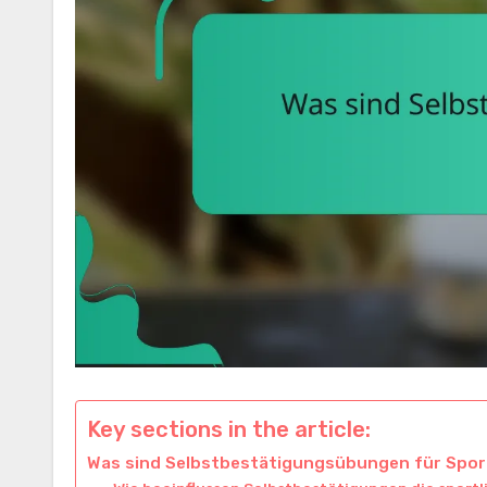
Key sections in the article:
Was sind Selbstbestätigungsübungen für Spor