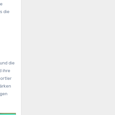
ve
s die
und die
d ihre
ortler
tärken
ngen