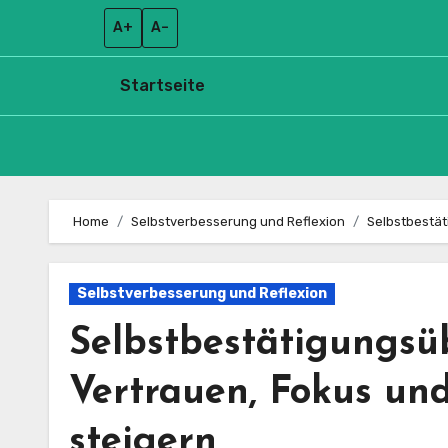
A+
A–
Startseite
Skip
to
Home
Selbstverbesserung und Reflexion
Selbstbestät
content
Selbstverbesserung und Reflexion
Selbstbestätigungsü
Vertrauen, Fokus un
steigern