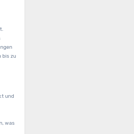
t.
s
kungen
 bis zu
kt und
n, was