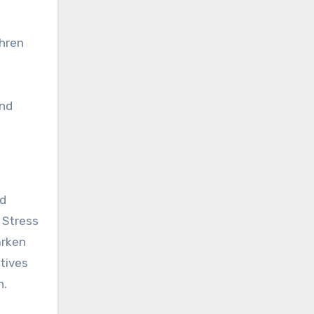
ühren
und
nd
 Stress
arken
tives
n.