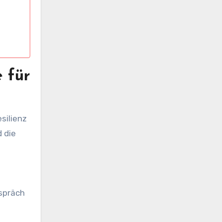
 für
silienz
 die
espräch