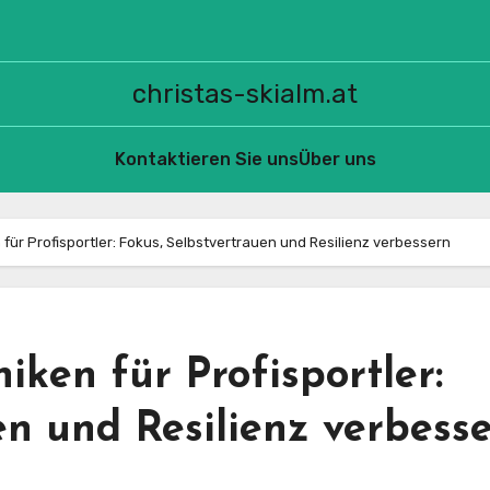
christas-skialm.at
Kontaktieren Sie uns
Über uns
ür Profisportler: Fokus, Selbstvertrauen und Resilienz verbessern
iken für Profisportler:
en und Resilienz verbess